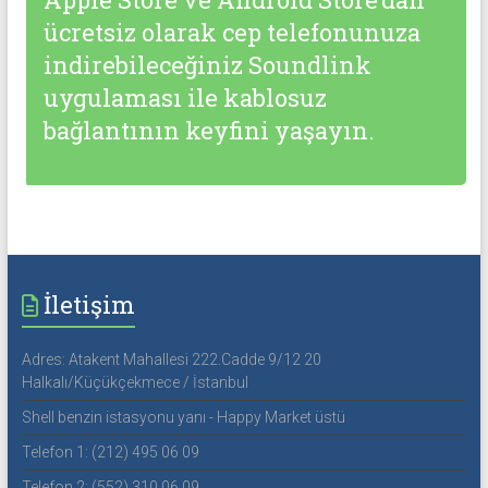
ücretsiz olarak cep telefonunuza
indirebileceğiniz Soundlink
uygulaması ile kablosuz
bağlantının keyfini yaşayın.
İletişim
Adres: Atakent Mahallesi 222.Cadde 9/12 20
Halkalı/Küçükçekmece / İstanbul
Shell benzin istasyonu yanı - Happy Market üstü
Telefon 1: (212) 495 06 09
Telefon 2: (552) 310 06 09