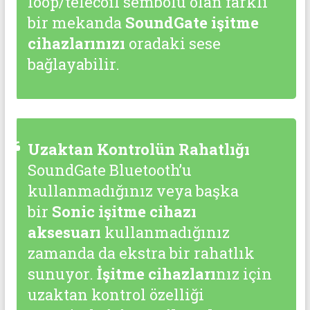
loop/telecoil sembolü olan farklı
bir mekanda
SoundGate işitme
cihazlarınızı
oradaki sese
bağlayabilir.
Uzaktan Kontrolün Rahatlığı
SoundGate Bluetooth’u
kullanmadığınız veya başka
bir
Sonic işitme cihazı
aksesuarı
kullanmadığınız
zamanda da ekstra bir rahatlık
sunuyor.
İşitme cihazları
nız için
uzaktan kontrol özelliği