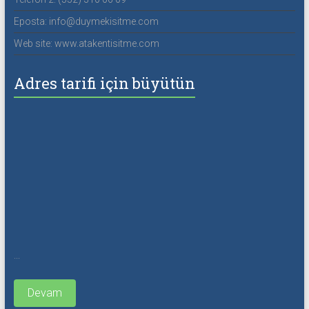
Eposta: info@duymekisitme.com
Web site: www.atakentisitme.com
Adres tarifi için büyütün
...
Devam