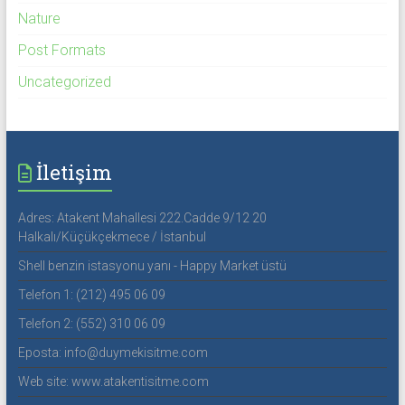
Nature
Post Formats
Uncategorized
İletişim
Adres: Atakent Mahallesi 222.Cadde 9/12 20
Halkalı/Küçükçekmece / İstanbul
Shell benzin istasyonu yanı - Happy Market üstü
Telefon 1: (212) 495 06 09
Telefon 2: (552) 310 06 09
Eposta: info@duymekisitme.com
Web site: www.atakentisitme.com