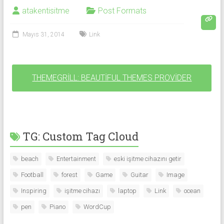
atakentisitme
Post Formats
Mayıs 31, 2014
Link
THEMEGRILL: BEAUTIFUL THEMES PROVIDER
TG: Custom Tag Cloud
beach
Entertainment
eski işitme cihazını getir
Football
forest
Game
Guitar
Image
Inspiring
işitme cihazı
laptop
Link
ocean
pen
Piano
WordCup